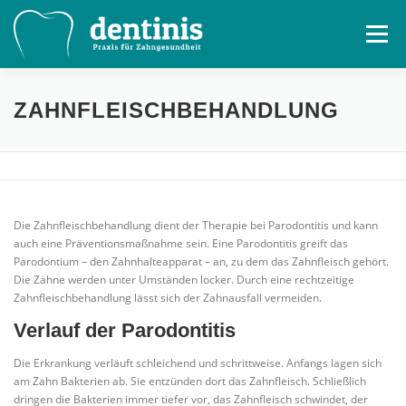
Zum
Inhalt
Menü
springen
LEISTUNGEN
TERMIN BUCHEN / ANAMNESE
ZAHNFLEISCHBEHANDLUNG
UNSER TEAM
KONTAKT
SPRECHZEITEN
Die Zahnfleischbehandlung dient der Therapie bei Parodontitis und kann
JOBS
IMPRESSUM
DATENSCHUTZ
auch eine Präventionsmaßnahme sein. Eine Parodontitis greift das
Parodontium – den Zahnhalteapparat – an, zu dem das Zahnfleisch gehört.
Die Zähne werden unter Umständen locker. Durch eine rechtzeitige
Zahnfleischbehandlung lässt sich der Zahnausfall vermeiden.
Verlauf der Parodontitis
Die Erkrankung verläuft schleichend und schrittweise. Anfangs lagen sich
am Zahn Bakterien ab. Sie entzünden dort das Zahnfleisch. Schließlich
dringen die Bakterien immer tiefer vor, das Zahnfleisch schwindet, der